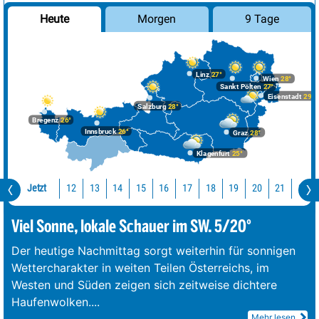
Morgen
9 Tage
Heute
Linz
27°
Wien
28°
Sankt Pölten
27°
Eisenstadt
29°
Salzburg
28°
Bregenz
26°
Innsbruck
26°
Graz
28°
Klagenfurt
25°
Jetzt
12
13
14
15
16
17
18
19
20
21
22
Viel Sonne, lokale Schauer im SW. 5/20°
Der heutige Nachmittag sorgt weiterhin für sonnigen
Wettercharakter in weiten Teilen Österreichs, im
Westen und Süden zeigen sich zeitweise dichtere
Haufenwolken.
...
Mehr lesen