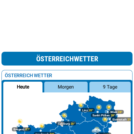
ÖSTERREICHWETTER
ÖSTERREICH WETTER
Morgen
9 Tage
Heute
Linz
28°
Wien
28°
Sankt Pölten
28°
Eisenstadt
29°
Salzburg
28°
Bregenz
27°