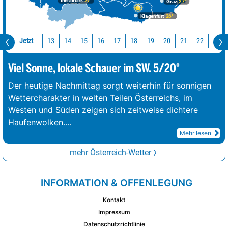
Innsbruck
27°
Graz
27°
Klagenfurt
26°
Jetzt
13
14
15
16
17
18
19
20
21
22
23
Viel Sonne, lokale Schauer im SW. 5/20°
Der heutige Nachmittag sorgt weiterhin für sonnigen
Wettercharakter in weiten Teilen Österreichs, im
Westen und Süden zeigen sich zeitweise dichtere
Haufenwolken.
...
Mehr lesen
mehr Österreich-Wetter
INFORMATION & OFFENLEGUNG
Kontakt
Impressum
Datenschutzrichtlinie