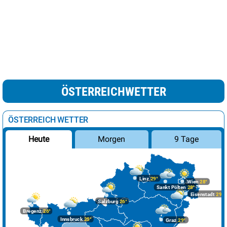
ÖSTERREICHWETTER
ÖSTERREICH WETTER
Morgen
9 Tage
Heute
Linz
29°
Wien
28°
Sankt Pölten
28°
Eisenstadt
29°
Salzburg
26°
Bregenz
26°
Innsbruck
25°
Graz
29°