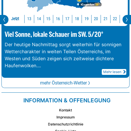
Klagenfurt
28°
Jetzt
13
14
15
16
17
18
19
20
21
22
23
Viel Sonne, lokale Schauer im SW. 5/20°
Der heutige Nachmittag sorgt weiterhin für sonnigen
Wettercharakter in weiten Teilen Österreichs, im
Westen und Süden zeigen sich zeitweise dichtere
Haufenwolken.
...
Mehr lesen
mehr Österreich-Wetter
INFORMATION & OFFENLEGUNG
Kontakt
Impressum
Datenschutzrichtlinie