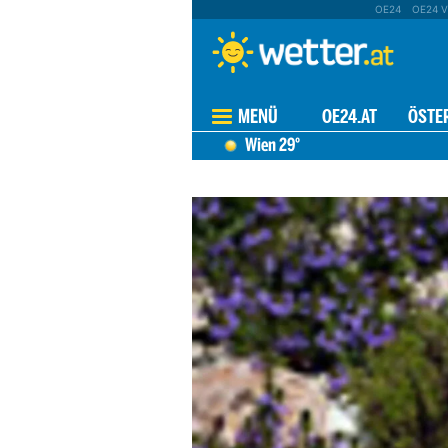
OE24
OE24 V
MENÜ
OE24.AT
ÖSTE
Wien
29°