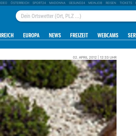
IDEO
ÖSTERREICH
SPORT24
MADONNA
GESUND24
MEINJOB
REISEN
TICKETS
RREICH
EUROPA
NEWS
FREIZEIT
WEBCAMS
SER
02. APRIL 2012 | 12:33 UHR