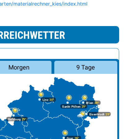
arten/materialrechner_kies/index.html
RREICHWETTER
Morgen
9 Tage
Linz
30°
Wien
29°
Sankt Pölten
29°
Eisenstadt
29°
Salzburg
29°
Graz
28°