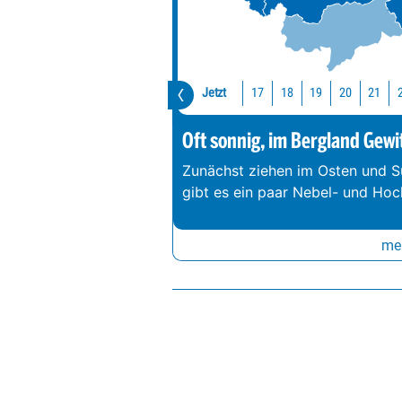
Jetzt
17
18
19
20
21
Oft sonnig, im Bergland Gewi
Zunächst ziehen im Osten und S
gibt es ein paar Nebel- und Hoc
meh