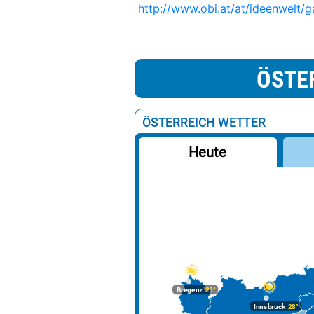
http://www.obi.at/at/ideenwelt/g
ÖSTE
ÖSTERREICH WETTER
Heute
Bregenz
29°
Innsbruck
28°