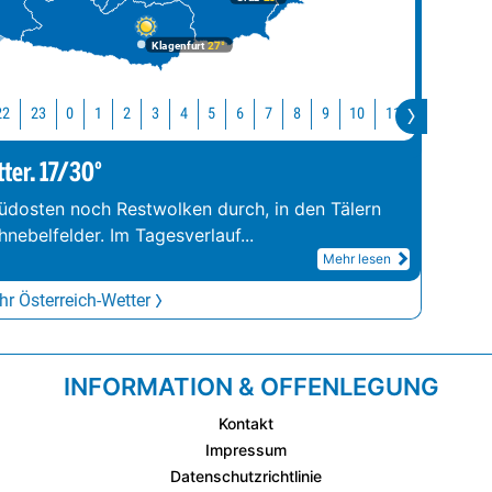
Klagenfurt
27°
22
23
10
11
12
13
0
1
2
3
4
5
6
7
8
9
tter. 17/30°
üdosten noch Restwolken durch, in den Tälern
hnebelfelder. Im Tagesverlauf
...
Mehr lesen
r Österreich-Wetter
INFORMATION & OFFENLEGUNG
Kontakt
Impressum
Datenschutzrichtlinie