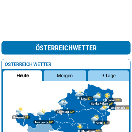
ÖSTERREICHWETTER
ÖSTERREICH WETTER
Morgen
9 Tage
Heute
Linz
27°
Wien
29°
Sankt Pölten
29°
Eisenstadt
30°
Salzburg
23°
Bregenz
28°
Innsbruck
20°
Graz
31°
Klagenfurt
26°