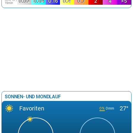
0.02
0.04
0.16
0.4
0.7
2
4
>5
15min
SONNEN- UND MONDLAUF
Favoriten
27°
0%
0mm