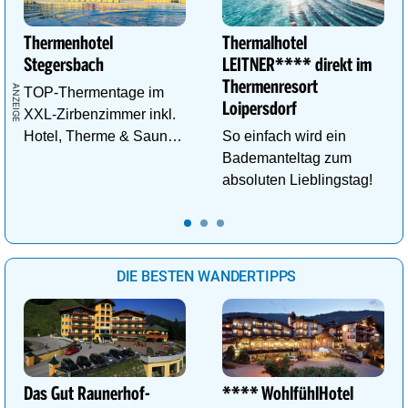
Thermenhotel
Thermalhotel
Stegersbach
LEITNER**** direkt im
Thermenresort
TOP-Thermentage im
Loipersdorf
XXL-Zirbenzimmer inkl.
Hotel, Therme & Sauna
So einfach wird ein
ab € 99,- p.P./N.
Bademanteltag zum
absoluten Lieblingstag!
DIE BESTEN WANDERTIPPS
Das Gut Raunerhof-
**** WohlfühlHotel