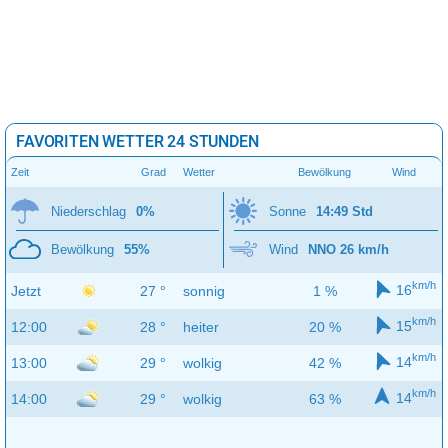
FAVORITEN WETTER 24 STUNDEN
Zeit
Grad
Wetter
Bewölkung
Wind
Niederschlag
0%
Sonne
14:49 Std
Bewölkung
55%
Wind
NNO 26 km/h
km/h
16
Jetzt
27 °
sonnig
1 %
km/h
15
12:00
28 °
heiter
20 %
km/h
14
13:00
29 °
wolkig
42 %
km/h
14
14:00
29 °
wolkig
63 %