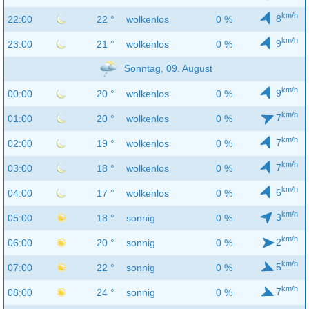
km/h
8
22:00
22 °
wolkenlos
0 %
km/h
9
23:00
21 °
wolkenlos
0 %
Sonntag, 09. August
km/h
9
00:00
20 °
wolkenlos
0 %
km/h
7
01:00
20 °
wolkenlos
0 %
km/h
7
02:00
19 °
wolkenlos
0 %
km/h
7
03:00
18 °
wolkenlos
0 %
km/h
6
04:00
17 °
wolkenlos
0 %
km/h
3
05:00
18 °
sonnig
0 %
km/h
2
06:00
20 °
sonnig
0 %
km/h
5
07:00
22 °
sonnig
0 %
km/h
7
08:00
24 °
sonnig
0 %