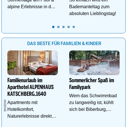
alpine Erlebnisse in den
Bademanteltag zum
Bergen im ALPENHAUS
absoluten Lieblingstag!
KAPRUN
DAS BESTE FÜR FAMILIEN & KINDER
Familienurlaub im
Sommerlicher Spaß im
Aparthotel ALPENHAUS
Familypark
KATSCHBERG.1640
Wem das Schwimmbad
Apartments mit
zu langweilig ist, kühlt
Hotelkomfort,
sich bei Biberburg,
Naturerlebnisse direkt
Krokobahn & Co. ab!
vor der Tür und