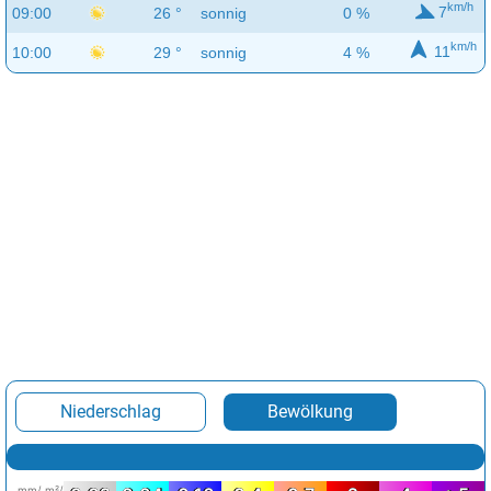
km/h
7
09:00
26 °
sonnig
0 %
km/h
11
10:00
29 °
sonnig
4 %
Niederschlag
Bewölkung
mm/ m²/