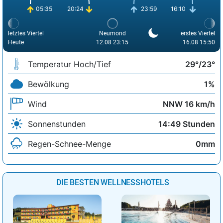
05:35
20:24
23:59
16:10
letztes Viertel
Neumond
erstes Viertel
Heute
12.08 23:15
16.08 15:50
Temperatur Hoch/Tief
29°/23°
Bewölkung
1%
Wind
NNW 16 km/h
Sonnenstunden
14:49 Stunden
Regen-Schnee-Menge
0mm
DIE BESTEN WELLNESSHOTELS