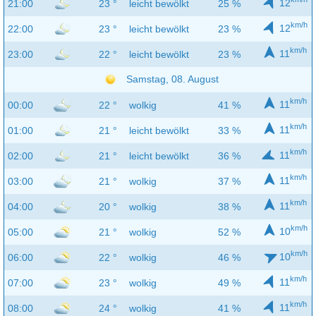
12
21:00
23 °
leicht bewölkt
25 %
km/h
12
22:00
23 °
leicht bewölkt
23 %
km/h
11
23:00
22 °
leicht bewölkt
23 %
Samstag, 08. August
km/h
11
00:00
22 °
wolkig
41 %
km/h
11
01:00
21 °
leicht bewölkt
33 %
km/h
11
02:00
21 °
leicht bewölkt
36 %
km/h
11
03:00
21 °
wolkig
37 %
km/h
11
04:00
20 °
wolkig
38 %
km/h
10
05:00
21 °
wolkig
52 %
km/h
10
06:00
22 °
wolkig
46 %
km/h
11
07:00
23 °
wolkig
49 %
km/h
11
08:00
24 °
wolkig
41 %