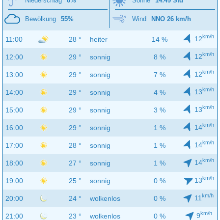
Niederschlag
0%
Sonne
14:49 Std
Bewölkung
55%
Wind
NNO 26 km/h
km/h
12
11:00
28 °
heiter
14 %
km/h
12
12:00
29 °
sonnig
8 %
km/h
12
13:00
29 °
sonnig
7 %
km/h
13
14:00
29 °
sonnig
4 %
km/h
13
15:00
29 °
sonnig
3 %
km/h
14
16:00
29 °
sonnig
1 %
km/h
14
17:00
28 °
sonnig
1 %
km/h
14
18:00
27 °
sonnig
1 %
km/h
13
19:00
25 °
sonnig
0 %
km/h
11
20:00
24 °
wolkenlos
0 %
km/h
9
21:00
23 °
wolkenlos
0 %