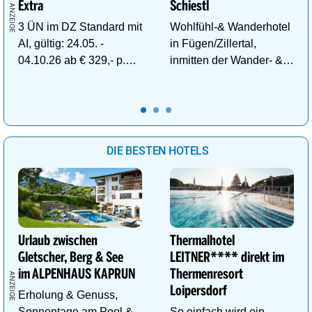
Extra
Schiestl
3 ÜN im DZ Standard mit
Wohlfühl-& Wanderhotel
AI, gültig: 24.05. -
in Fügen/Zillertal,
04.10.26 ab € 329,- p.P.
inmitten der Wander- &
inkl. Gratis Dachstein-
Skigebiete Spieljoch und
Sommercard.
Hochfügen
DIE BESTEN HOTELS
Urlaub zwischen
Thermalhotel
Gletscher, Berg & See
LEITNER**** direkt im
im ALPENHAUS KAPRUN
Thermenresort
Loipersdorf
Erholung & Genuss,
Sonnentage am Pool &
So einfach wird ein