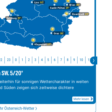
Linz
30°
Wien
29°
Sankt Pölten
29°
Eisenstadt
29°
Salzburg
29°
Graz
28°
Klagenfurt
27°
22
23
10
11
12
13
0
1
2
3
4
5
6
7
8
9
m SW. 5/20°
iterhin für sonnigen Wettercharakter in weiten
nd Süden zeigen sich zeitweise dichtere
Mehr lesen
r Österreich-Wetter