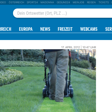
IDEO
ÖSTERREICH
SPORT24
MADONNA
GESUND24
MEINJOB
REISEN
TICKETS
RREICH
EUROPA
NEWS
FREIZEIT
WEBCAMS
SER
17. APRIL 2012 | 10:47 UHR