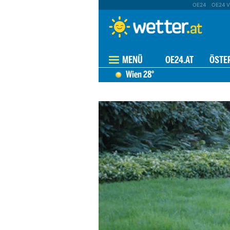
OE24
OE24 V
MENÜ
OE24.AT
ÖSTE
Wien
28°