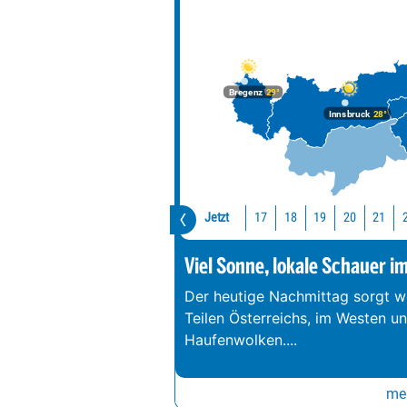
Bregenz
29°
Innsbruck
28°
Jetzt
17
18
19
20
21
Viel Sonne, lokale Schauer i
Der heutige Nachmittag sorgt we
Teilen Österreichs, im Westen u
Haufenwolken.
...
meh