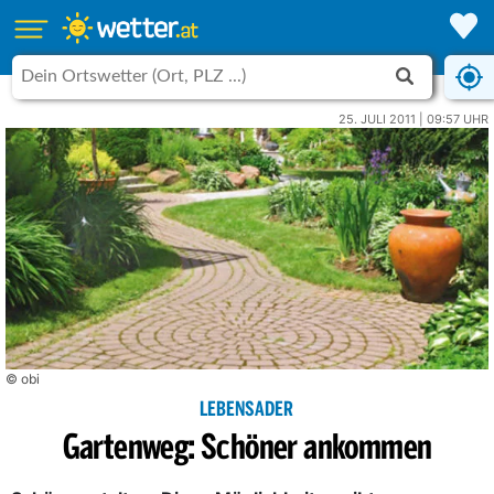
25. JULI 2011 | 09:57 UHR
© obi
LEBENSADER
Gartenweg: Schöner ankommen