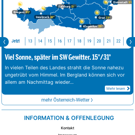
Eisenstadt
31°
Salzburg
31°
Bregenz
30°
Innsbruck
32°
Graz
29°
Klagenfurt
29°
Jetzt
13
14
15
16
17
18
19
20
21
22
23
Viel Sonne, später im SW Gewitter. 15°/31°
In vielen Teilen des Landes strahlt die Sonne nahezu
ungetrübt vom Himmel. Im Bergland können sich vor
allem am Nachmittag wieder
...
Mehr lesen
mehr Österreich-Wetter
INFORMATION & OFFENLEGUNG
Kontakt