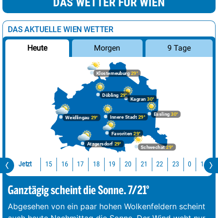
DAS WETTER FÜR WIEN
DAS AKTUELLE WIEN WETTER
Morgen
9 Tage
Heute
Klosterneuburg
29°
Döbling
29°
Kagran
30°
Essling
30°
Innere Stadt
29°
Weidlingau
29°
Favoriten
29°
Atzgersdorf
29°
Schwechat
29°
Jetzt
15
16
17
18
19
20
21
22
23
0
1
2
Ganztägig scheint die Sonne. 7/21°
Abgesehen von ein paar hohen Wolkenfeldern scheint