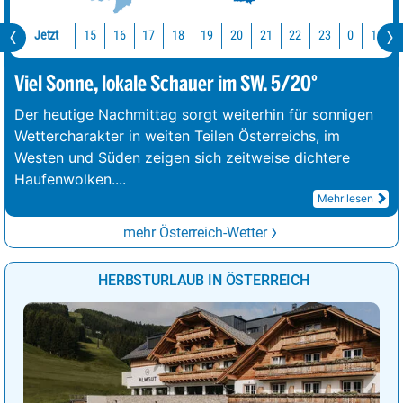
Jetzt
15
16
17
18
19
20
21
22
23
0
1
2
Viel Sonne, lokale Schauer im SW. 5/20°
Der heutige Nachmittag sorgt weiterhin für sonnigen
Wettercharakter in weiten Teilen Österreichs, im
Westen und Süden zeigen sich zeitweise dichtere
Haufenwolken.
...
Mehr lesen
mehr Österreich-Wetter
HERBSTURLAUB IN ÖSTERREICH