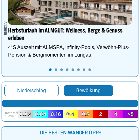
Herbsturlaub im ALMGUT: Wellness, Berge & Genuss
erleben
4*S Auszeit mit ALMSPA, Infinity-Pools, Verwöhn-Plus-
Pension & Bergmomenten im Lungau.
Niederschlag
Bewölkung
mm/ m²/
0.02
0.04
0.16
0.4
0.7
2
4
>5
15min
DIE BESTEN WANDERTIPPS