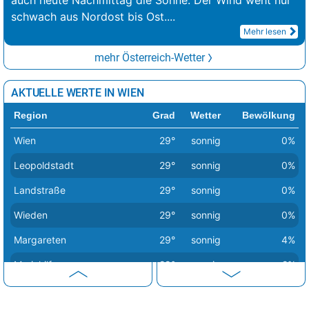
auch heute Nachmittag die Sonne. Der Wind weht nur
schwach aus Nordost bis Ost.
...
Mehr lesen
mehr Österreich-Wetter
AKTUELLE WERTE IN WIEN
Region
Grad
Wetter
Bewölkung
Wien
29°
sonnig
0%
Leopoldstadt
29°
sonnig
0%
Landstraße
29°
sonnig
0%
Wieden
29°
sonnig
0%
Margareten
29°
sonnig
4%
Mariahilf
29°
sonnig
2%
Neubau
29°
sonnig
3%