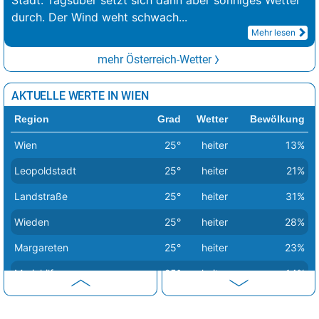
Stadt. Tagsüber setzt sich dann aber sonniges Wetter
durch. Der Wind weht schwach
...
Mehr lesen
mehr Österreich-Wetter
AKTUELLE WERTE IN WIEN
Region
Grad
Wetter
Bewölkung
Wien
25°
heiter
13%
Leopoldstadt
25°
heiter
21%
Landstraße
25°
heiter
31%
Wieden
25°
heiter
28%
Margareten
25°
heiter
23%
Mariahilf
25°
heiter
14%
Neubau
25°
sonnig
6%