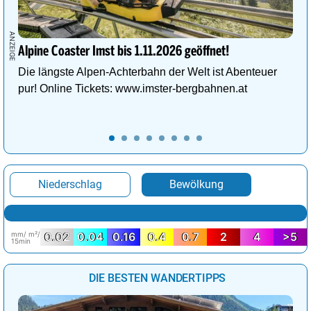
Alpine Coaster Imst bis 1.11.2026 geöffnet!
Die längste Alpen-Achterbahn der Welt ist Abenteuer
pur! Online Tickets: www.imster-bergbahnen.at
Niederschlag
Bewölkung
mm/ m²/
0.02
0.04
0.16
0.4
0.7
2
4
>5
15min
DIE BESTEN WANDERTIPPS