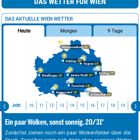
DAS WETTER FÜR WIEN
DAS AKTUELLE WIEN WETTER
Morgen
9 Tage
Heute
Klosterneuburg
26°
Döbling
25°
Kagran
25°
Essling
25°
Innere Stadt
25°
Weidlingau
25°
Favoriten
24°
Atzgersdorf
25°
Schwechat
25°
Jetzt
10
11
12
13
14
15
16
17
18
19
20
Ein paar Wolken, sonst sonnig. 20/31°
Zunächst ziehen noch ein paar Wolkenfelder über die