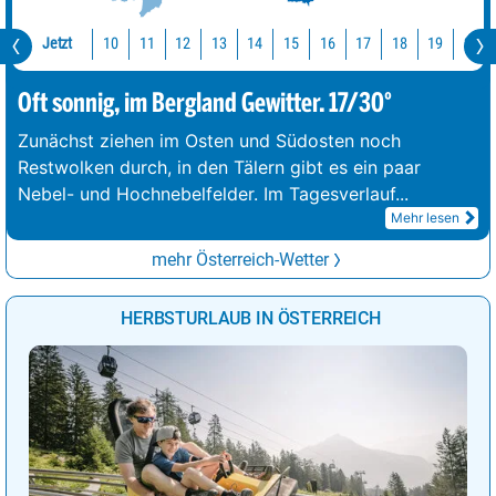
Jetzt
10
11
12
13
14
15
16
17
18
19
20
Oft sonnig, im Bergland Gewitter. 17/30°
Zunächst ziehen im Osten und Südosten noch
Restwolken durch, in den Tälern gibt es ein paar
Nebel- und Hochnebelfelder. Im Tagesverlauf
...
Mehr lesen
mehr Österreich-Wetter
HERBSTURLAUB IN ÖSTERREICH