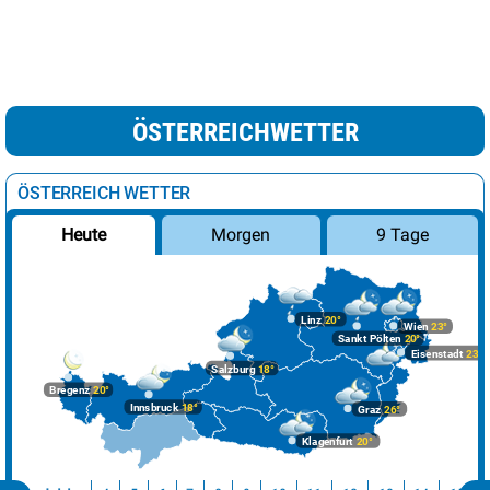
ÖSTERREICHWETTER
ÖSTERREICH WETTER
Morgen
9 Tage
Heute
Linz
20°
Wien
23°
Sankt Pölten
20°
Eisenstadt
23°
Salzburg
18°
Bregenz
20°
Innsbruck
18°
Graz
26°
Klagenfurt
20°