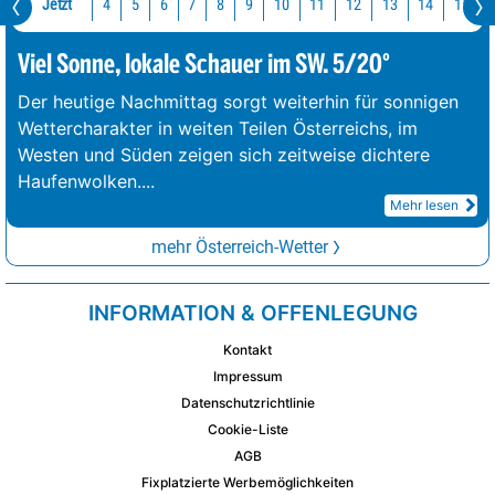
Jetzt
10
11
12
13
14
15
4
5
6
7
8
9
Viel Sonne, lokale Schauer im SW. 5/20°
Der heutige Nachmittag sorgt weiterhin für sonnigen
Wettercharakter in weiten Teilen Österreichs, im
Westen und Süden zeigen sich zeitweise dichtere
Haufenwolken.
...
Mehr lesen
mehr Österreich-Wetter
INFORMATION & OFFENLEGUNG
Kontakt
Impressum
Datenschutzrichtlinie
Cookie-Liste
AGB
Fixplatzierte Werbemöglichkeiten