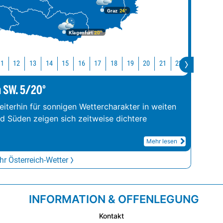
Graz
24°
Klagenfurt
20°
11
12
13
14
15
16
17
18
19
20
21
22
23
0
m SW. 5/20°
iterhin für sonnigen Wettercharakter in weiten
nd Süden zeigen sich zeitweise dichtere
Mehr lesen
r Österreich-Wetter
INFORMATION & OFFENLEGUNG
Kontakt