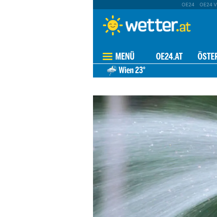
OE24
OE24 V
MENÜ
OE24.AT
ÖSTE
Wien
23°