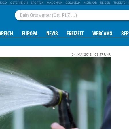
IDEO
ÖSTERREICH
SPORT24
MADONNA
GESUND24
MEINJOB
REISEN
TICKETS
RREICH
EUROPA
NEWS
FREIZEIT
WEBCAMS
SER
04. MAI 2012 | 09:47 UHR