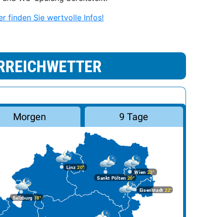
r finden Sie wertvolle Infos!
RREICHWETTER
Morgen
9 Tage
Linz
20°
Wien
23°
Sankt Pölten
20°
Eisenstadt
22°
Salzburg
18°