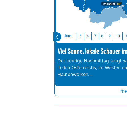
Innsbruck
18°
Jetzt
10
5
6
7
8
9
Viel Sonne, lokale Schauer i
Der heutige Nachmittag sorgt we
Teilen Österreichs, im Westen u
Haufenwolken.
...
meh