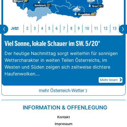
Bregenz
18°
Innsbruck
17°
Graz
19°
Klagenfurt
18°
Jetzt
10
11
12
13
14
2
3
4
5
6
7
8
9
Viel Sonne, lokale Schauer im SW. 5/20°
Der heutige Nachmittag sorgt weiterhin für sonnigen
Wettercharakter in weiten Teilen Österreichs, im
Westen und Süden zeigen sich zeitweise dichtere
Haufenwolken.
...
Mehr lesen
mehr Österreich-Wetter
INFORMATION & OFFENLEGUNG
Kontakt
Impressum