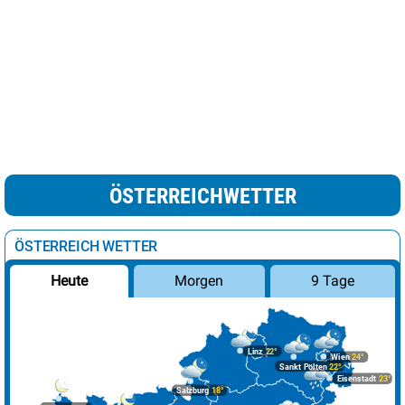
ÖSTERREICHWETTER
ÖSTERREICH WETTER
Morgen
9 Tage
Heute
Linz
22°
Wien
24°
Sankt Pölten
22°
Eisenstadt
23°
Salzburg
18°