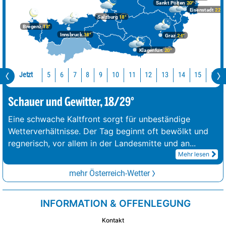
Sankt Pölten
20°
Eisenstadt
22°
Salzburg
18°
Bregenz
18°
Innsbruck
18°
Graz
24°
Klagenfurt
20°
Jetzt
10
11
12
13
14
15
16
5
6
7
8
9
Schauer und Gewitter, 18/29°
Eine schwache Kaltfront sorgt für unbeständige
Wetterverhältnisse. Der Tag beginnt oft bewölkt und
regnerisch, vor allem in der Landesmitte und an
...
Mehr lesen
mehr Österreich-Wetter
INFORMATION & OFFENLEGUNG
Kontakt