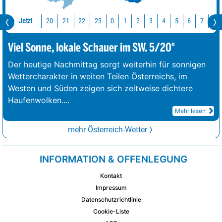
Jetzt
20
21
22
23
0
1
2
3
4
5
6
7
8
Viel Sonne, lokale Schauer im SW. 5/20°
Der heutige Nachmittag sorgt weiterhin für sonnigen
Wettercharakter in weiten Teilen Österreichs, im
Westen und Süden zeigen sich zeitweise dichtere
Haufenwolken.
...
Mehr lesen
mehr Österreich-Wetter
INFORMATION & OFFENLEGUNG
Kontakt
Impressum
Datenschutzrichtlinie
Cookie-Liste