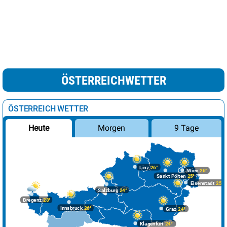
ÖSTERREICHWETTER
ÖSTERREICH WETTER
Morgen
9 Tage
Heute
Linz
26°
Wien
26°
Sankt Pölten
25°
Eisenstadt
25°
Salzburg
24°
Bregenz
28°
Innsbruck
26°
Graz
24°
Klagenfurt
24°