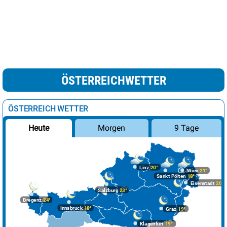
ÖSTERREICHWETTER
ÖSTERREICH WETTER
Morgen
9 Tage
Heute
Linz
20°
Wien
21°
Sankt Pölten
18°
Eisenstadt
20°
Salzburg
23°
Bregenz
24°
Innsbruck
18°
Graz
19°
Klagenfurt
19°