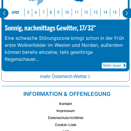
Jetzt
10
11
12
13
14
15
16
5
6
7
8
9
Sonnig, nachmittags Gewitter, 17/32°
Eine schwache Störungszone bringt schon in der Früh
erste Wolkenfelder im Westen und Norden, außerdem
können bereits einzelne, teils gewittrige
Regenschauer
...
Mehr lesen
mehr Österreich-Wetter
INFORMATION & OFFENLEGUNG
Kontakt
Impressum
Datenschutzrichtlinie
Cookie-Liste