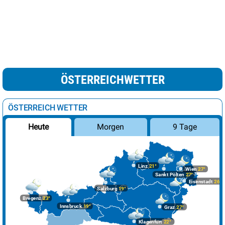
ÖSTERREICHWETTER
ÖSTERREICH WETTER
Morgen
9 Tage
Heute
Linz
21°
Wien
27°
Sankt Pölten
27°
Eisenstadt
26°
Salzburg
19°
Bregenz
23°
Innsbruck
19°
Graz
27°
Klagenfurt
22°