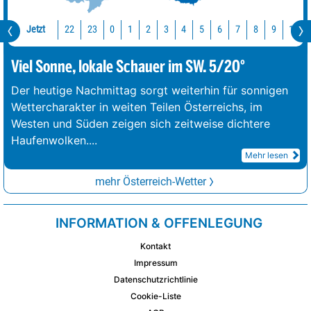
Jetzt
22
23
10
0
1
2
3
4
5
6
7
8
9
Viel Sonne, lokale Schauer im SW. 5/20°
Der heutige Nachmittag sorgt weiterhin für sonnigen
Wettercharakter in weiten Teilen Österreichs, im
Westen und Süden zeigen sich zeitweise dichtere
Haufenwolken.
...
Mehr lesen
mehr Österreich-Wetter
INFORMATION & OFFENLEGUNG
Kontakt
Impressum
Datenschutzrichtlinie
Cookie-Liste