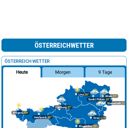
ÖSTERREICHWETTER
ÖSTERREICH WETTER
Morgen
9 Tage
Heute
Linz
26°
Wien
27°
Sankt Pölten
27°
Eisenstadt
27°
Salzburg
27°
Bregenz
26°
Innsbruck
22°
Graz
27°
Klagenfurt
25°