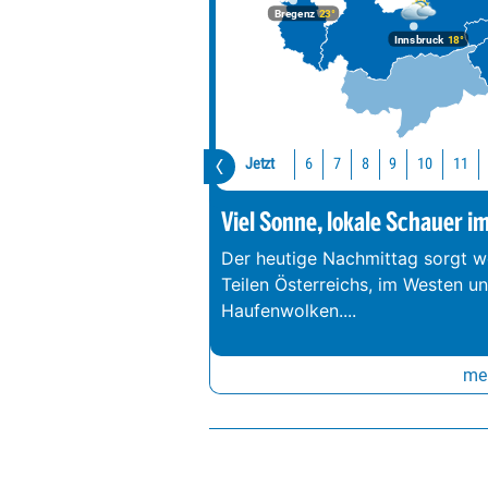
Bregenz
23°
Innsbruck
18°
Jetzt
10
11
6
7
8
9
Viel Sonne, lokale Schauer i
Der heutige Nachmittag sorgt we
Teilen Österreichs, im Westen u
Haufenwolken.
...
meh