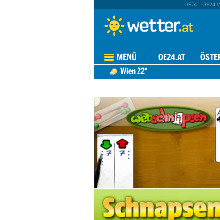
OE24
OE24 V
MENÜ
OE24.AT
ÖSTE
Wien
22°