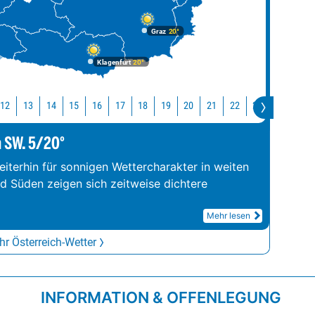
Graz
20°
Klagenfurt
20°
12
13
14
15
16
17
18
19
20
21
22
23
0
1
m SW. 5/20°
iterhin für sonnigen Wettercharakter in weiten
nd Süden zeigen sich zeitweise dichtere
Mehr lesen
r Österreich-Wetter
INFORMATION & OFFENLEGUNG