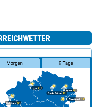
RREICHWETTER
Morgen
9 Tage
Linz
21°
Wien
22°
Sankt Pölten
20°
Eisenstadt
21°
Salzburg
22°