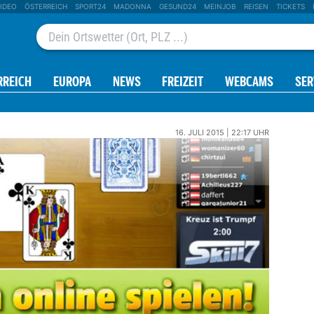
IDEO
ÖSTERREICH
SPORT24
MADONNA
GESUND24
MEINJOB
REISEN
TICKETS
RREICH
EUROPA
NEWS
FREIZEIT
WEBCAMS
SER
16. JULI 2015 | 22:17 UHR