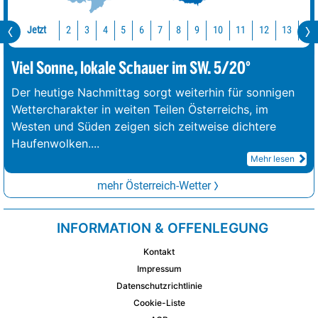
Jetzt
10
11
12
13
14
2
3
4
5
6
7
8
9
Viel Sonne, lokale Schauer im SW. 5/20°
Der heutige Nachmittag sorgt weiterhin für sonnigen
Wettercharakter in weiten Teilen Österreichs, im
Westen und Süden zeigen sich zeitweise dichtere
Haufenwolken.
...
Mehr lesen
mehr Österreich-Wetter
INFORMATION & OFFENLEGUNG
Kontakt
Impressum
Datenschutzrichtlinie
Cookie-Liste