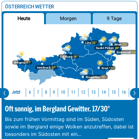
ÖSTERREICH WETTER
Morgen
9 Tage
Heute
Linz
22°
Wien
23°
Sankt Pölten
20°
Eisenstadt
22°
Salzburg
18°
Bregenz
17°
Innsbruck
17°
Graz
19°
Klagenfurt
19°
Jetzt
10
11
12
13
14
15
16
17
6
7
8
9
Oft sonnig, im Bergland Gewitter. 17/30°
Bis zum frühen Vormittag sind im Süden, Südosten
sowie im Bergland einige Wolken anzutreffen, dabei ist
besonders im Südosten mit ein
...