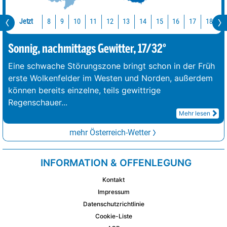
Jetzt
10
11
12
13
14
15
16
17
18
1
8
9
Sonnig, nachmittags Gewitter, 17/32°
Eine schwache Störungszone bringt schon in der Früh
erste Wolkenfelder im Westen und Norden, außerdem
können bereits einzelne, teils gewittrige
Regenschauer
...
Mehr lesen
mehr Österreich-Wetter
INFORMATION & OFFENLEGUNG
Kontakt
Impressum
Datenschutzrichtlinie
Cookie-Liste