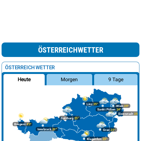
ÖSTERREICHWETTER
ÖSTERREICH WETTER
Morgen
9 Tage
Heute
Linz
25°
Wien
25°
Sankt Pölten
24°
Eisenstadt
25°
Salzburg
25°
Bregenz
23°
Innsbruck
21°
Graz
25°
Klagenfurt
23°