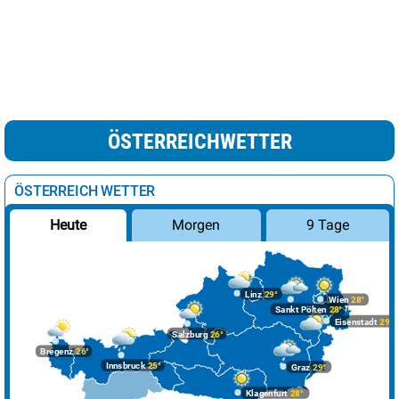
ÖSTERREICHWETTER
ÖSTERREICH WETTER
Morgen
9 Tage
Heute
Linz
29°
Wien
28°
Sankt Pölten
28°
Eisenstadt
29°
Salzburg
26°
Bregenz
26°
Innsbruck
25°
Graz
29°
Klagenfurt
28°