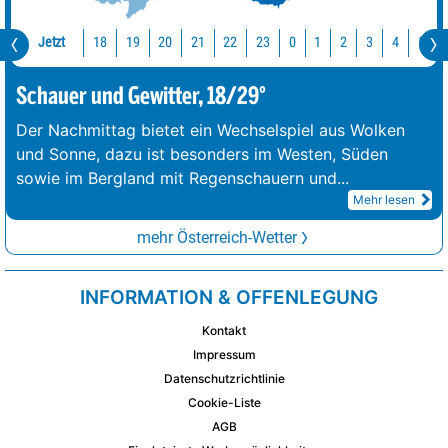
Jetzt
18
19
20
21
22
23
0
1
2
3
4
5
Schauer und Gewitter, 18/29°
Der Nachmittag bietet ein Wechselspiel aus Wolken
und Sonne, dazu ist besonders im Westen, Süden
sowie im Bergland mit Regenschauern und
...
Mehr lesen
mehr Österreich-Wetter
INFORMATION & OFFENLEGUNG
Kontakt
Impressum
Datenschutzrichtlinie
Cookie-Liste
AGB