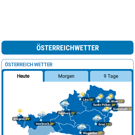
ÖSTERREICHWETTER
ÖSTERREICH WETTER
Morgen
9 Tage
Heute
Linz
28°
Wien
29°
Sankt Pölten
28°
Eisenstadt
30°
Salzburg
23°
Bregenz
28°
Innsbruck
20°
Graz
23°
Klagenfurt
29°