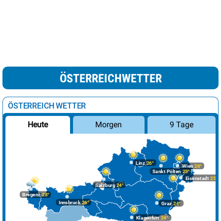
ÖSTERREICHWETTER
ÖSTERREICH WETTER
Morgen
9 Tage
Heute
Linz
26°
Wien
26°
Sankt Pölten
25°
Eisenstadt
25°
Salzburg
24°
Bregenz
28°
Innsbruck
26°
Graz
24°
Klagenfurt
24°