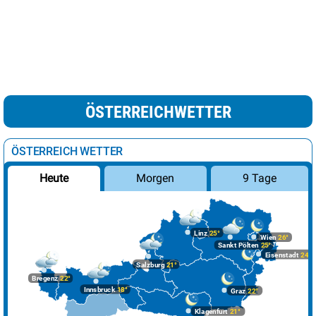
ÖSTERREICHWETTER
ÖSTERREICH WETTER
Morgen
9 Tage
Heute
Linz
25°
Wien
26°
Sankt Pölten
25°
Eisenstadt
24°
Salzburg
21°
Bregenz
22°
Innsbruck
18°
Graz
22°
Klagenfurt
21°