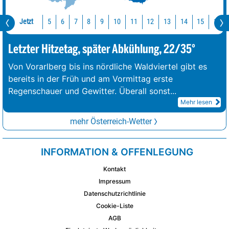
Jetzt
10
11
12
13
14
15
16
5
6
7
8
9
Letzter Hitzetag, später Abkühlung, 22/35°
Von Vorarlberg bis ins nördliche Waldviertel gibt es
bereits in der Früh und am Vormittag erste
Regenschauer und Gewitter. Überall sonst
...
Mehr lesen
mehr Österreich-Wetter
INFORMATION & OFFENLEGUNG
Kontakt
Impressum
Datenschutzrichtlinie
Cookie-Liste
AGB