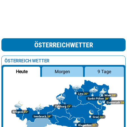
ÖSTERREICHWETTER
ÖSTERREICH WETTER
Morgen
9 Tage
Heute
Linz
20°
Wien
28°
Sankt Pölten
26°
Eisenstadt
28°
Salzburg
19°
Bregenz
22°
Innsbruck
19°
Graz
26°
Klagenfurt
21°