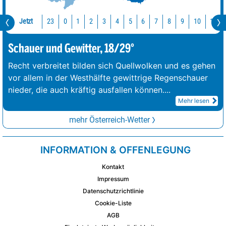
Jetzt
23
10
11
0
1
2
3
4
5
6
7
8
9
Schauer und Gewitter, 18/29°
Recht verbreitet bilden sich Quellwolken und es gehen
vor allem in der Westhälfte gewittrige Regenschauer
nieder, die auch kräftig ausfallen können.
...
Mehr lesen
mehr Österreich-Wetter
INFORMATION & OFFENLEGUNG
Kontakt
Impressum
Datenschutzrichtlinie
Cookie-Liste
AGB