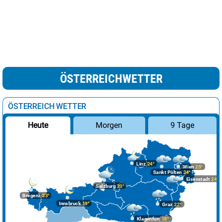
ÖSTERREICHWETTER
ÖSTERREICH WETTER
Morgen
9 Tage
Heute
Linz
24°
Wien
25°
Sankt Pölten
24°
Eisenstadt
24°
Salzburg
20°
Bregenz
23°
Innsbruck
19°
Graz
22°
Klagenfurt
18°