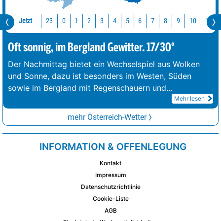
Jetzt
23
10
11
0
1
2
3
4
5
6
7
8
9
Oft sonnig, im Bergland Gewitter. 17/30°
Der Nachmittag bietet ein Wechselspiel aus Wolken
und Sonne, dazu ist besonders im Westen, Süden
sowie im Bergland mit Regenschauern und
...
Mehr lesen
mehr Österreich-Wetter
INFORMATION & OFFENLEGUNG
Kontakt
Impressum
Datenschutzrichtlinie
Cookie-Liste
AGB