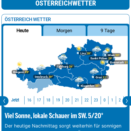
ÖSTERREICHWETTER
ÖSTERREICH WETTER
Morgen
9 Tage
Heute
Linz
28°
Wien
30°
Sankt Pölten
29°
Eisenstadt
31°
Salzburg
24°
Bregenz
28°
Innsbruck
19°
Graz
31°
Klagenfurt
25°
Jetzt
16
17
18
19
20
21
22
23
0
1
2
3
Viel Sonne, lokale Schauer im SW. 5/20°
Der heutige Nachmittag sorgt weiterhin für sonnigen