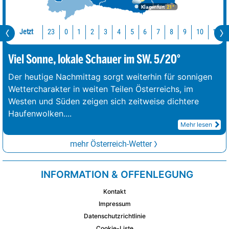
Klagenfurt
21°
Jetzt
23
10
11
0
1
2
3
4
5
6
7
8
9
Viel Sonne, lokale Schauer im SW. 5/20°
Der heutige Nachmittag sorgt weiterhin für sonnigen
Wettercharakter in weiten Teilen Österreichs, im
Westen und Süden zeigen sich zeitweise dichtere
Haufenwolken.
...
Mehr lesen
mehr Österreich-Wetter
INFORMATION & OFFENLEGUNG
Kontakt
Impressum
Datenschutzrichtlinie
Cookie-Liste