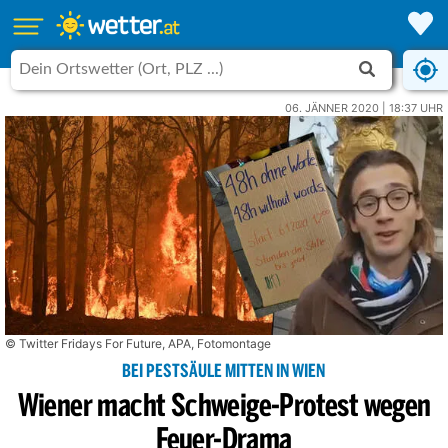
06. JÄNNER 2020 | 18:37 UHR
© Twitter Fridays For Future, APA, Fotomontage
BEI PESTSÄULE MITTEN IN WIEN
Wiener macht Schweige-Protest wegen
Feuer-Drama