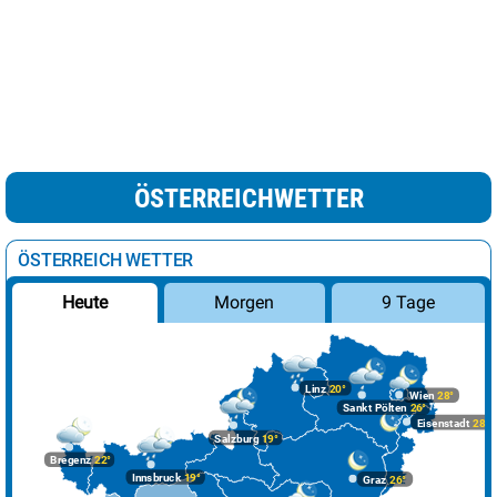
ÖSTERREICHWETTER
ÖSTERREICH WETTER
Morgen
9 Tage
Heute
Linz
20°
Wien
28°
Sankt Pölten
26°
Eisenstadt
28°
Salzburg
19°
Bregenz
22°
Innsbruck
19°
Graz
26°