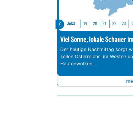
Jetzt
19
20
21
22
23
Viel Sonne, lokale Schauer i
Der heutige Nachmittag sorgt we
Teilen Österreichs, im Westen u
Haufenwolken.
...
meh