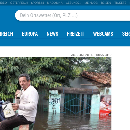
IDEO
ÖSTERREICH
SPORT24
MADONNA
GESUND24
MEINJOB
REISEN
TICKETS
RREICH
EUROPA
NEWS
FREIZEIT
WEBCAMS
SER
30. JUNI 2014 | 10:55 UHR