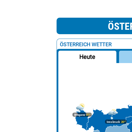
ÖSTE
ÖSTERREICH WETTER
Heute
Bregenz
27°
Innsbruck
20°