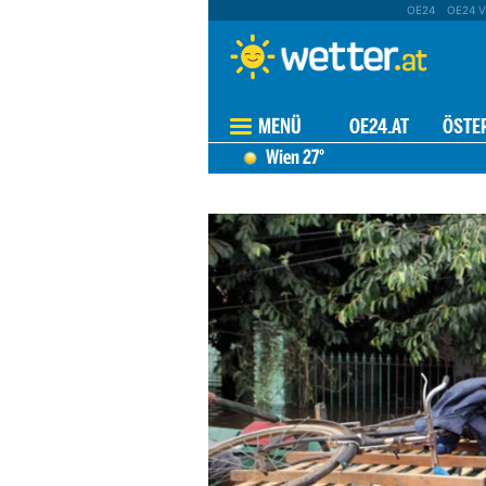
OE24
OE24 V
MENÜ
OE24.AT
ÖSTE
Wien
27°