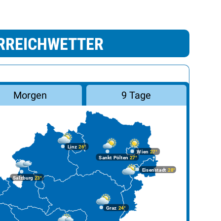
RREICHWETTER
Morgen
9 Tage
Linz
26°
Wien
27°
Sankt Pölten
27°
Eisenstadt
28°
Salzburg
23°
Graz
24°