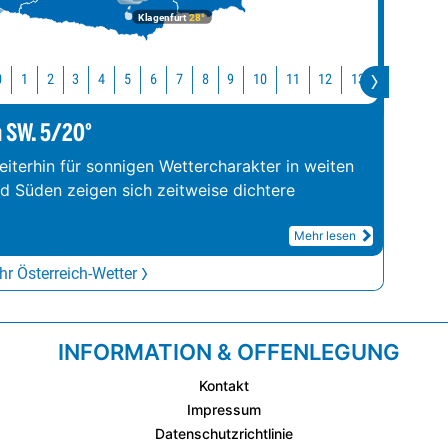
Klagenfurt
28°
10
11
12
13
14
15
0
1
2
3
4
5
6
7
8
9
m SW. 5/20°
iterhin für sonnigen Wettercharakter in weiten
nd Süden zeigen sich zeitweise dichtere
Mehr lesen
r Österreich-Wetter
INFORMATION & OFFENLEGUNG
Kontakt
Impressum
Datenschutzrichtlinie