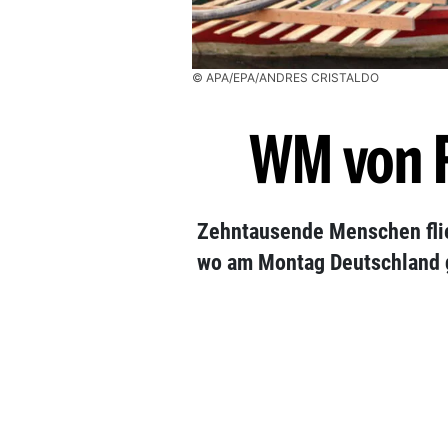
© APA/EPA/ANDRES CRISTALDO
WM von F
Zehntausende Menschen flie
wo am Montag Deutschland g