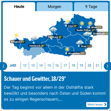
Morgen
9 Tage
Heute
Linz
28°
Wien
27°
Sankt Pölten
27°
Eisenstadt
29°
Salzburg
25°
Bregenz
25°
Innsbruck
25°
Graz
29°
Klagenfurt
27°
Jetzt
12
13
14
15
16
17
18
19
20
21
22
Schauer und Gewitter, 18/29°
Der Tag beginnt vor allem in der Osthälfte stark
bewölkt und besonders nach Osten und Süden kommt
es zu einigen Regenschauern,
...
Mehr lesen