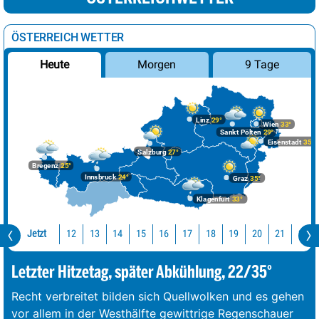
ÖSTERREICH WETTER
Morgen
9 Tage
Heute
Linz
29°
Wien
33°
Sankt Pölten
29°
Eisenstadt
35°
Salzburg
27°
Bregenz
25°
Innsbruck
24°
Graz
35°
Klagenfurt
33°
Jetzt
12
13
14
15
16
17
18
19
20
21
22
Letzter Hitzetag, später Abkühlung, 22/35°
Recht verbreitet bilden sich Quellwolken und es gehen
vor allem in der Westhälfte gewittrige Regenschauer