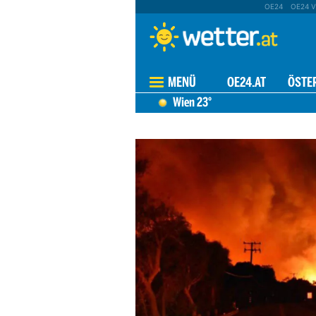
OE24
OE24 V
MENÜ
OE24.AT
ÖSTE
Wien
23°