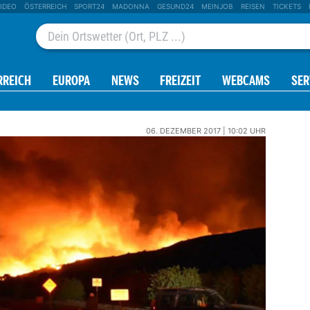
IDEO
ÖSTERREICH
SPORT24
MADONNA
GESUND24
MEINJOB
REISEN
TICKETS
RREICH
EUROPA
NEWS
FREIZEIT
WEBCAMS
SER
06. DEZEMBER 2017 | 10:02 UHR