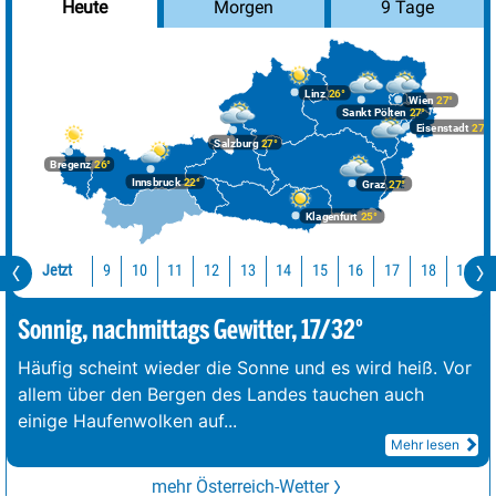
Morgen
9 Tage
Heute
Linz
26°
Wien
27°
Sankt Pölten
27°
Eisenstadt
27°
Salzburg
27°
Bregenz
26°
Innsbruck
22°
Graz
27°
Klagenfurt
25°
Jetzt
10
11
12
13
14
15
16
17
18
19
9
Sonnig, nachmittags Gewitter, 17/32°
Häufig scheint wieder die Sonne und es wird heiß. Vor
allem über den Bergen des Landes tauchen auch
einige Haufenwolken auf
...
Mehr lesen
mehr Österreich-Wetter