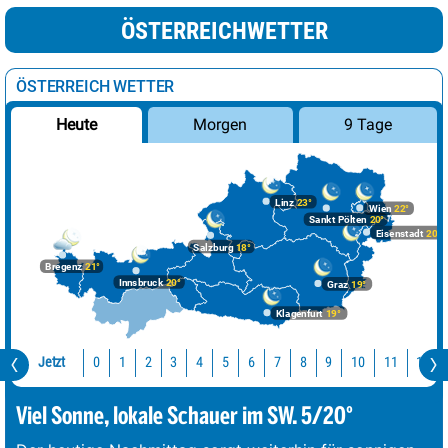
ÖSTERREICHWETTER
ÖSTERREICH WETTER
Morgen
9 Tage
Heute
Linz
23°
Wien
22°
Sankt Pölten
20°
Eisenstadt
20°
Salzburg
18°
Bregenz
21°
Innsbruck
20°
Graz
19°
Klagenfurt
19°
Jetzt
10
11
12
0
1
2
3
4
5
6
7
8
9
Viel Sonne, lokale Schauer im SW. 5/20°