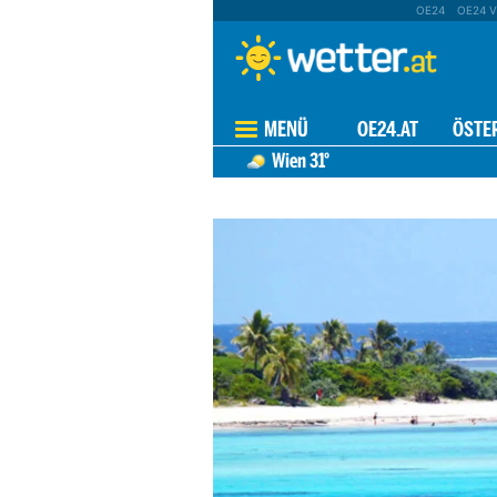
OE24
OE24 V
MENÜ
OE24.AT
ÖSTE
Wien
31°