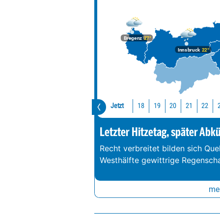
Bregenz
27°
Innsbruck
22°
Jetzt
18
19
20
21
22
Letzter Hitzetag, später Abk
Recht verbreitet bilden sich Que
Westhälfte gewittrige Regenschau
meh