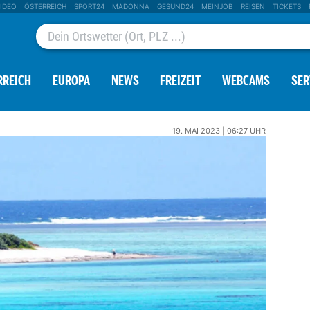
IDEO
ÖSTERREICH
SPORT24
MADONNA
GESUND24
MEINJOB
REISEN
TICKETS
RREICH
EUROPA
NEWS
FREIZEIT
WEBCAMS
SER
19. MAI 2023 | 06:27 UHR