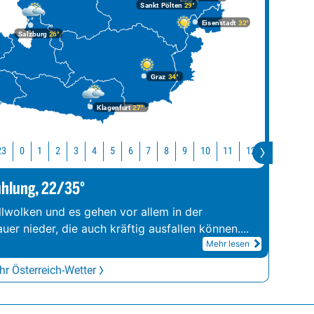
Sankt Pölten
29°
Eisenstadt
32°
Salzburg
26°
Graz
34°
Klagenfurt
27°
23
10
11
12
13
14
0
1
2
3
4
5
6
7
8
9
ühlung, 22/35°
llwolken und es gehen vor allem in der
er nieder, die auch kräftig ausfallen können.
...
Mehr lesen
r Österreich-Wetter