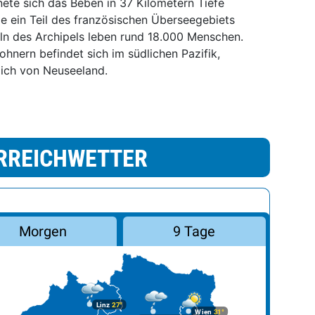
ete sich das Beben in 37 Kilometern Tiefe
die ein Teil des französischen Überseegebiets
eln des Archipels leben rund 18.000 Menschen.
nern befindet sich im südlichen Pazifik,
lich von Neuseeland.
RREICHWETTER
Morgen
9 Tage
Linz
27°
Wien
31°