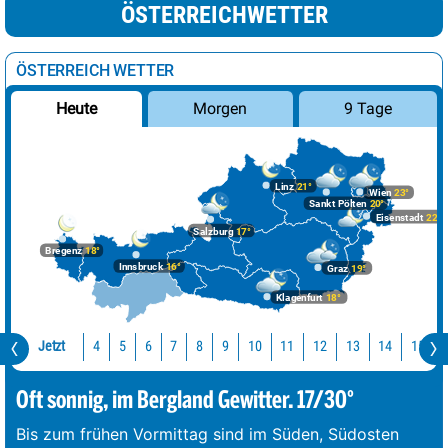
ÖSTERREICHWETTER
ÖSTERREICH WETTER
Morgen
9 Tage
Heute
Linz
21°
Wien
23°
Sankt Pölten
20°
Eisenstadt
22°
Salzburg
17°
Bregenz
18°
Innsbruck
16°
Graz
19°
Klagenfurt
18°
Jetzt
10
11
12
13
14
15
4
5
6
7
8
9
Oft sonnig, im Bergland Gewitter. 17/30°
Bis zum frühen Vormittag sind im Süden, Südosten