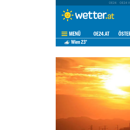
OE24
OE24 V
MENÜ
OE24.AT
ÖSTE
Wien
23°