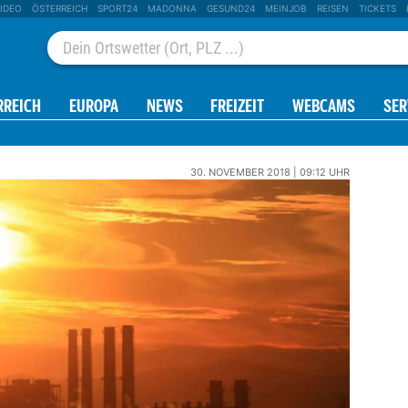
IDEO
ÖSTERREICH
SPORT24
MADONNA
GESUND24
MEINJOB
REISEN
TICKETS
RREICH
EUROPA
NEWS
FREIZEIT
WEBCAMS
SER
30. NOVEMBER 2018 | 09:12 UHR