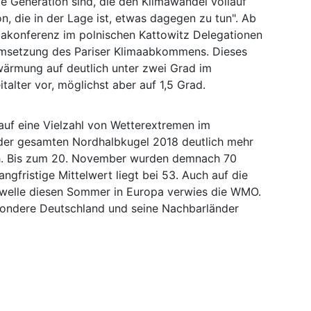
te Generation sind, die den Klimawandel vollauf
on, die in der Lage ist, etwas dagegen zu tun". Ab
akonferenz im polnischen Kattowitz Delegationen
Umsetzung des Pariser Klimaabkommens. Dieses
wärmung auf deutlich unter zwei Grad im
italter vor, möglichst aber auf 1,5 Grad.
uf eine Vielzahl von Wetterextremen im
 der gesamten Nordhalbkugel 2018 deutlich mehr
h. Bis zum 20. November wurden demnach 70
ngfristige Mittelwert liegt bei 53. Auch auf die
welle diesen Sommer in Europa verwies die WMO.
sondere Deutschland und seine Nachbarländer