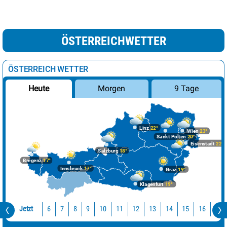
ÖSTERREICHWETTER
ÖSTERREICH WETTER
Morgen
9 Tage
Heute
Linz
22°
Wien
23°
Sankt Pölten
20°
Eisenstadt
22°
Salzburg
18°
Bregenz
17°
Innsbruck
17°
Graz
19°
Klagenfurt
19°
Jetzt
10
11
12
13
14
15
16
17
6
7
8
9