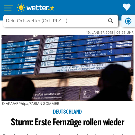
19. JÄNNER 2018 | 06:25 UHR
© APA/AFP/dpa/FABIAN SOMMER
DEUTSCHLAND
Sturm: Erste Fernzüge rollen wieder