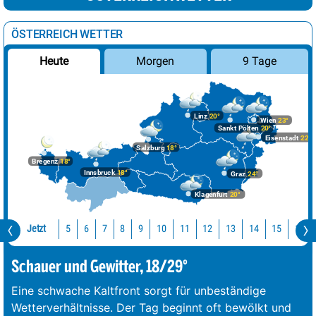
ÖSTERREICH WETTER
Morgen
9 Tage
Heute
Linz
20°
Wien
23°
Sankt Pölten
20°
Eisenstadt
22°
Salzburg
18°
Bregenz
18°
Innsbruck
18°
Graz
24°
Klagenfurt
20°
Jetzt
10
11
12
13
14
15
16
5
6
7
8
9
Schauer und Gewitter, 18/29°
Eine schwache Kaltfront sorgt für unbeständige
Wetterverhältnisse. Der Tag beginnt oft bewölkt und