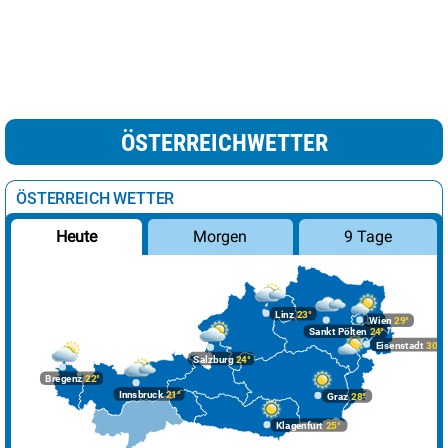
ÖSTERREICHWETTER
ÖSTERREICH WETTER
Morgen
9 Tage
Heute
Linz
23°
Wien
29°
Sankt Pölten
24°
Eisenstadt
30°
Salzburg
24°
Bregenz
22°
Innsbruck
21°
Graz
28°
Klagenfurt
25°