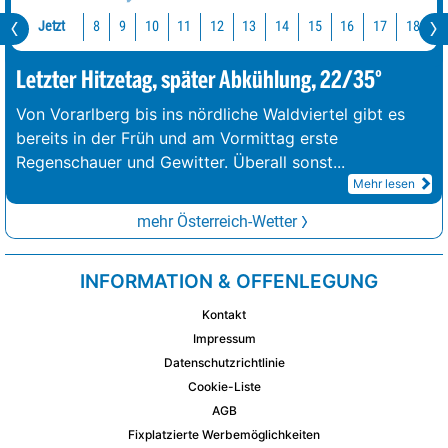
Jetzt
10
11
12
13
14
15
16
17
18
1
8
9
Letzter Hitzetag, später Abkühlung, 22/35°
Von Vorarlberg bis ins nördliche Waldviertel gibt es
bereits in der Früh und am Vormittag erste
Regenschauer und Gewitter. Überall sonst
...
Mehr lesen
mehr Österreich-Wetter
INFORMATION & OFFENLEGUNG
Kontakt
Impressum
Datenschutzrichtlinie
Cookie-Liste
AGB
Fixplatzierte Werbemöglichkeiten