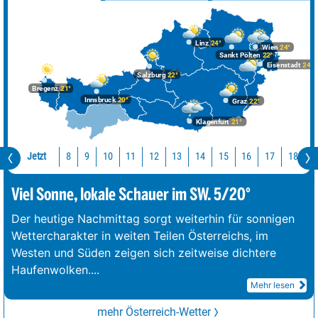
Linz
24°
Wien
24°
Sankt Pölten
22°
Eisenstadt
24°
Salzburg
22°
Bregenz
21°
Innsbruck
20°
Graz
22°
Klagenfurt
21°
Jetzt
10
11
12
13
14
15
16
17
18
1
8
9
Viel Sonne, lokale Schauer im SW. 5/20°
Der heutige Nachmittag sorgt weiterhin für sonnigen
Wettercharakter in weiten Teilen Österreichs, im
Westen und Süden zeigen sich zeitweise dichtere
Haufenwolken.
...
Mehr lesen
mehr Österreich-Wetter