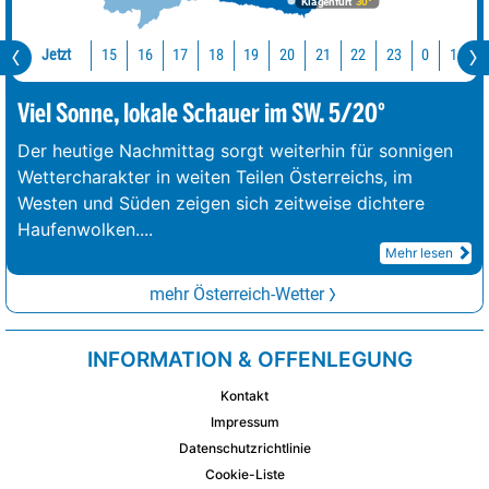
Klagenfurt
30°
Jetzt
15
16
17
18
19
20
21
22
23
0
1
2
Viel Sonne, lokale Schauer im SW. 5/20°
Der heutige Nachmittag sorgt weiterhin für sonnigen
Wettercharakter in weiten Teilen Österreichs, im
Westen und Süden zeigen sich zeitweise dichtere
Haufenwolken.
...
Mehr lesen
mehr Österreich-Wetter
INFORMATION & OFFENLEGUNG
Kontakt
Impressum
Datenschutzrichtlinie
Cookie-Liste