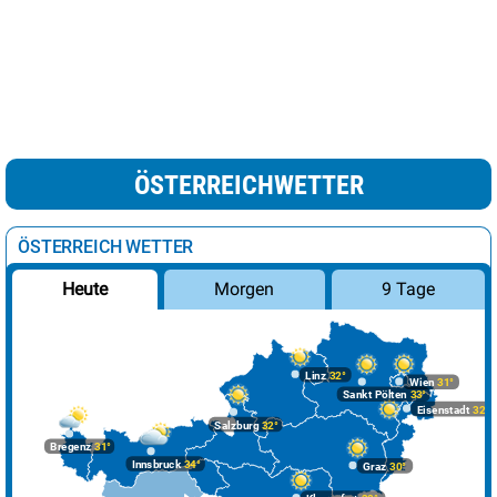
ÖSTERREICHWETTER
ÖSTERREICH WETTER
Morgen
9 Tage
Heute
Linz
32°
Wien
31°
Sankt Pölten
33°
Eisenstadt
32°
Salzburg
32°
Bregenz
31°
Innsbruck
34°
Graz
30°