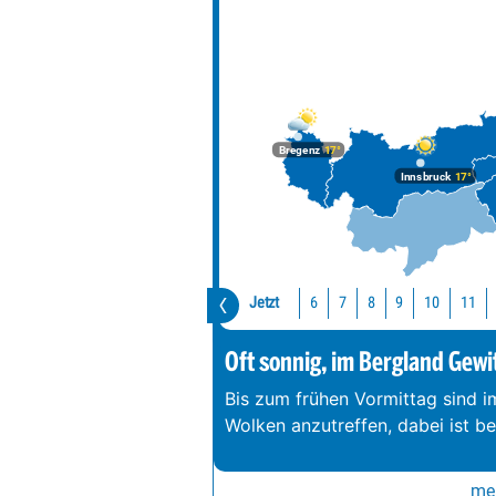
Bregenz
17°
Innsbruck
17°
Jetzt
10
11
6
7
8
9
Oft sonnig, im Bergland Gewi
Bis zum frühen Vormittag sind 
Wolken anzutreffen, dabei ist b
meh