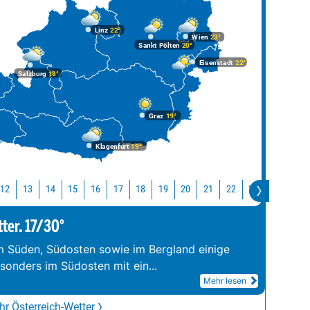
Linz
22°
Wien
23°
Sankt Pölten
20°
Eisenstadt
22°
Salzburg
18°
Graz
19°
Klagenfurt
19°
12
13
14
15
16
17
18
19
20
21
22
23
0
1
tter. 17/30°
im Süden, Südosten sowie im Bergland einige
esonders im Südosten mit ein
...
Mehr lesen
r Österreich-Wetter