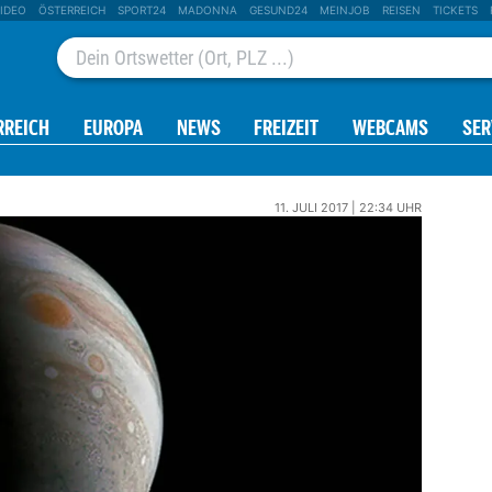
IDEO
ÖSTERREICH
SPORT24
MADONNA
GESUND24
MEINJOB
REISEN
TICKETS
RREICH
EUROPA
NEWS
FREIZEIT
WEBCAMS
SER
11. JULI 2017 | 22:34 UHR