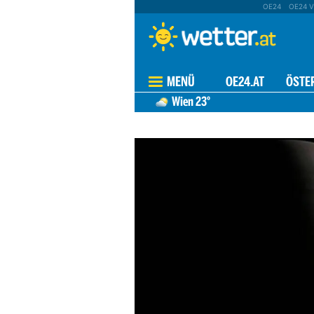
OE24
OE24 V
MENÜ
OE24.AT
ÖSTE
Wien
23°