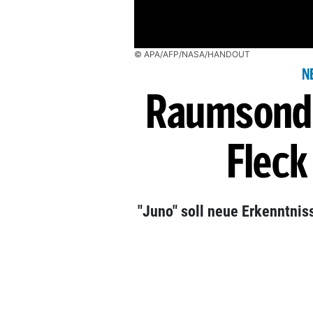
© APA/AFP/NASA/HANDOUT
N
Raumsonde
Fleck
"Juno" soll neue Erkenntnis