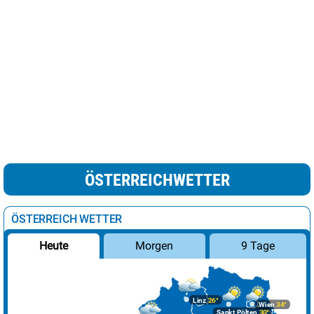
ÖSTERREICHWETTER
ÖSTERREICH WETTER
Morgen
9 Tage
Heute
Linz
26°
Wien
34°
Sankt Pölten
30°