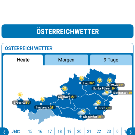
ÖSTERREICHWETTER
ÖSTERREICH WETTER
Morgen
9 Tage
Heute
Linz
30°
Wien
29°
Sankt Pölten
29°
Eisenstadt
30°
Salzburg
29°
Bregenz
30°
Innsbruck
28°
Graz
28°
Klagenfurt
26°
Jetzt
15
16
17
18
19
20
21
22
23
0
1
2