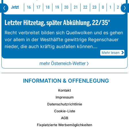
Jetzt
16
17
18
19
20
21
22
23
0
1
2
3
Letzter Hitzetag, später Abkühlung, 22/35°
Recht verbreitet bilden sich Quellwolken und es gehen
vor allem in der Westhälfte gewittrige Regenschauer
nieder, die auch kräftig ausfallen können.
...
Mehr lesen
mehr Österreich-Wetter
INFORMATION & OFFENLEGUNG
Kontakt
Impressum
Datenschutzrichtlinie
Cookie-Liste
AGB
Fixplatzierte Werbemöglichkeiten