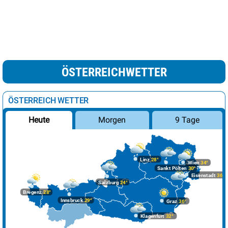
ÖSTERREICHWETTER
ÖSTERREICH WETTER
Morgen
9 Tage
Heute
Linz
28°
Wien
34°
Sankt Pölten
30°
Eisenstadt
36°
Salzburg
24°
Bregenz
28°
Innsbruck
29°
Graz
36°
Klagenfurt
32°