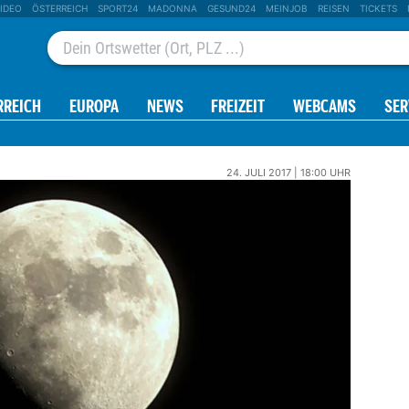
IDEO
ÖSTERREICH
SPORT24
MADONNA
GESUND24
MEINJOB
REISEN
TICKETS
RREICH
EUROPA
NEWS
FREIZEIT
WEBCAMS
SER
24. JULI 2017 | 18:00 UHR