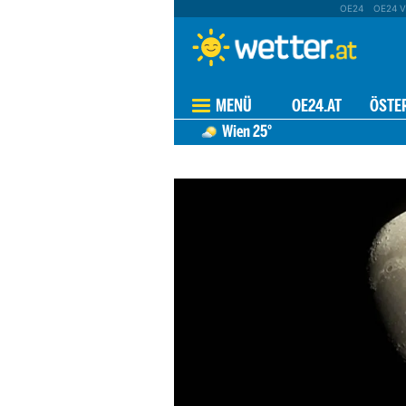
OE24
OE24 V
MENÜ
OE24.AT
ÖSTE
Wien
25°