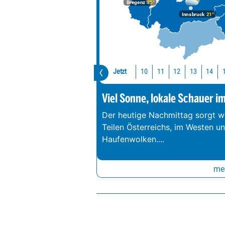
Bregenz
25°
Innsbruck
21°
Jetzt
10
11
12
13
14
Viel Sonne, lokale Schauer i
Der heutige Nachmittag sorgt we
Teilen Österreichs, im Westen u
Haufenwolken.
...
meh