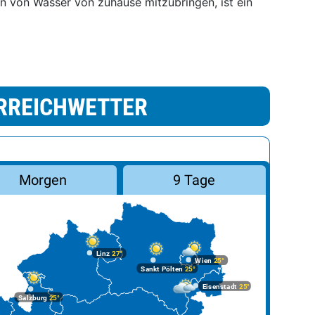
 von Wasser von zuhause mitzubringen, ist ein
RREICHWETTER
Morgen
9 Tage
Linz
27°
Wien
25°
Sankt Pölten
25°
Eisenstadt
25°
Salzburg
25°