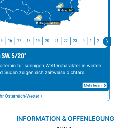
Graz
24°
Klagenfurt
22°
15
16
17
18
19
20
21
22
23
0
1
2
3
4
5
m SW. 5/20°
iterhin für sonnigen Wettercharakter in weiten
nd Süden zeigen sich zeitweise dichtere
Mehr lesen
r Österreich-Wetter
INFORMATION & OFFENLEGUNG