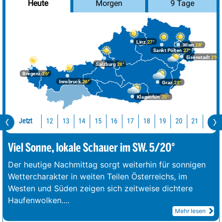
Morgen
9 Tage
Heute
Linz
27°
Wien
28°
Sankt Pölten
27°
Eisenstadt
29°
Salzburg
28°
Bregenz
26°
Innsbruck
26°
Graz
28°
Klagenfurt
25°
Jetzt
12
13
14
15
16
17
18
19
20
21
22
Viel Sonne, lokale Schauer im SW. 5/20°
Der heutige Nachmittag sorgt weiterhin für sonnigen
Wettercharakter in weiten Teilen Österreichs, im
Westen und Süden zeigen sich zeitweise dichtere
Haufenwolken.
...
Mehr lesen